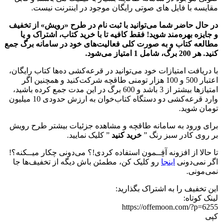
مقایسه با فایل های صوتی رایگان موجود در اینترنت نیست.
در حال حاضر شما می‌توانید با ثبت نام در طرح «رویش» از تخفیف
و جایزه بهره‌مند شوید! فقط کافیه تا با خرید کتاب، اشتراک و یا
مطالعه کتاب و به صورت کلی فعالیت‌های خود در سامانه برگ جمع
کنید. هر 200 برگ، شامل 1 امتیاز می‌شود.
با دریافت امتیازات خود می‌توانید در قرعه‌‌کشی ده‌ها کتاب رایگان،
اعتبار 500 و 100 هزار تومنی طاقچه شرکت‌کنید و همچنین اگر
امتیازها بیشتر از 3 باشد و 600 برگ در این مدت جمع کرده باشید،
وارد قرعه‌‌کشی دو دستگاه کتاب‌خوان به ارزش حدودی 10 میلیون
تومان شوید.
برای ورود به سامانه طاقچه و مشاهده جزئیات بیشتر طرح رویش
بر روی کادر سبز رنگ ”
خرید کنید
” کلیک نمایید.
تا حالا از افزونه آفِــمون استفاده کردی!؟ می‌دونی چکار میــکنه؟!
اگر نمی‌دونی
اینجا
رو کلیک کن، مطمئن باش دیگه از تخفیف‌ها جا
نمی‌مونی.
این تخفیف را به اشتراک بگذارید:
لینک کوتاه:
https://offemoon.com/?p=6255
کپی