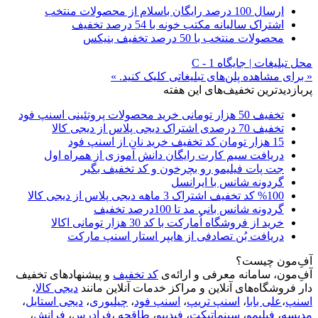
ارسال 100 درصد رایگان باسلام از محصولات منتخب
اشتراک سالیانه مکتب خونه با 54 درصد تخفیف
محصولات منتخب با 50 درصد تخفیف بنیکس
محل تبلیغات | جایگاه C - 1
« برای مشاهده پلن‌های تبلیغاتی کلیک کنید. »
پربازدیدترین تخفیف‌های این هفته
تخفیف 50 هزار تومانی خرید محصولات پروتئینی اسنپ فود
تخفیف 70 درصدی اشتراک دیجی پلاس از دیجی کالا
15 هزار تومان کد تخفیف خرید نان از اسنپ فود
دریافت سیم کارت رایگان دانش آموزی از همراه اول
جت پات فیلیمو رو بچرخون و کد تخفیف بگیر
گردونه شانس با ایرانسل
%100 کد تخفیف اشتراک 3 ماهه دیجی پلاس از دیجی کالا
گردونه شانس بانی مد تا 100درصد تخفیف
خرید از فروشگاه اُمارکت با کد 30 هزار تومانی اکالا
دریافت بُن تصادفی از هایپر استار اسنپ مارکت
آفِ‌مون چیست؟
آفِ‌مون، سامانه معرفی و ارائه‌ی
کد تخفیف
و پیشنهادهای تخفیف
دار فروشگاه‌های آنلاین و مراکز خدمات آنلاین مانند
دیجی کالا
،
اسنپ
،
علی بابا
،
اسنپ تریپ
،
اسنپ فود
،
چیلیوری
،
دیجی استایل
،
مدیسه
،
فیلیمو
،
سینماتیکت
،
فیدیبو
،
طاقچه
،
فرادرس
،
فرانش
،