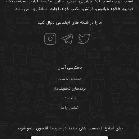
اسنپ تریپ
،
اسنپ فود
،
چیلیوری
،
دیجی استایل
،
مدیسه
،
فیلیمو
،
سینماتیکت
،
فیدیبو
،
طاقچه
،
فرادرس
،
فرانش
،
مکتب خونه
،
آچاره
،
استادکار
و... می باشد.
ما را در شبکه های اجتماعی دنبال کنید
دسترسی آسان
صفحه نخست
برندهای تخفیف‌دار
تبلیغات
تماس با ما
برای اطلاع از تخفیف های جدید در خبرنامه آفِ‌مون عضو شوید