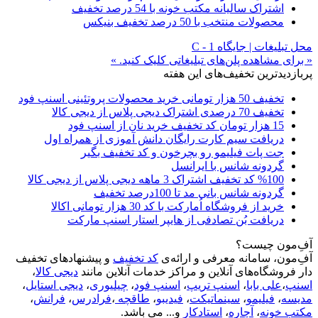
اشتراک سالیانه مکتب خونه با 54 درصد تخفیف
محصولات منتخب با 50 درصد تخفیف بنیکس
محل تبلیغات | جایگاه C - 1
« برای مشاهده پلن‌های تبلیغاتی کلیک کنید. »
پربازدیدترین تخفیف‌های این هفته
تخفیف 50 هزار تومانی خرید محصولات پروتئینی اسنپ فود
تخفیف 70 درصدی اشتراک دیجی پلاس از دیجی کالا
15 هزار تومان کد تخفیف خرید نان از اسنپ فود
دریافت سیم کارت رایگان دانش آموزی از همراه اول
جت پات فیلیمو رو بچرخون و کد تخفیف بگیر
گردونه شانس با ایرانسل
%100 کد تخفیف اشتراک 3 ماهه دیجی پلاس از دیجی کالا
گردونه شانس بانی مد تا 100درصد تخفیف
خرید از فروشگاه اُمارکت با کد 30 هزار تومانی اکالا
دریافت بُن تصادفی از هایپر استار اسنپ مارکت
آفِ‌مون چیست؟
آفِ‌مون، سامانه معرفی و ارائه‌ی
کد تخفیف
و پیشنهادهای تخفیف
دار فروشگاه‌های آنلاین و مراکز خدمات آنلاین مانند
دیجی کالا
،
اسنپ
،
علی بابا
،
اسنپ تریپ
،
اسنپ فود
،
چیلیوری
،
دیجی استایل
،
مدیسه
،
فیلیمو
،
سینماتیکت
،
فیدیبو
،
طاقچه
،
فرادرس
،
فرانش
،
مکتب خونه
،
آچاره
،
استادکار
و... می باشد.