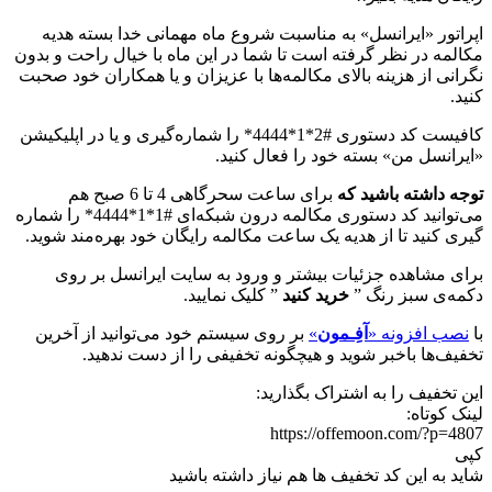
اپراتور «ایرانسل» به مناسبت شروع ماه مهمانی خدا بسته هدیه
مکالمه در نظر گرفته است تا شما در این ماه با خیال راحت و بدون
نگرانی از هزینه بالای مکالمه‌ها با عزیزان و یا همکاران خود صحبت
کنید.
کافیست کد دستوری #2*1*4444* را شماره‌گیری و یا در اپلیکیشن
«ایرانسل من» بسته خود را فعال کنید.
توجه داشته باشید که
برای ساعت سحرگاهی 4 تا 6 صبح هم
می‌توانید کد دستوری مکالمه درون شبکه‌ای #1*1*4444* را شماره
گیری کنید تا از هدیه یک ساعت مکالمه رایگان خود بهره‌مند شوید.
برای مشاهده جزئیات بیشتر و ورود به سایت ایرانسل بر روی
دکمه‌ی سبز رنگ ”
خرید کنید
” کلیک نمایید.
با
نصب افزونه «
آفِـمون
»
بر روی سیستم خود می‌توانید از آخرین
تخفیف‌ها باخبر شوید و هیچگونه تخفیفی را از دست ندهید.
این تخفیف را به اشتراک بگذارید:
لینک کوتاه:
https://offemoon.com/?p=4807
کپی
شاید به این کد تخفیف ها هم نیاز داشته باشید