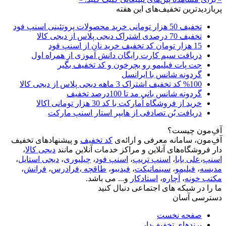
پربازدیدترین تخفیف‌های این هفته
تخفیف 50 هزار تومانی خرید محصولات پروتئینی اسنپ فود
تخفیف 70 درصدی اشتراک دیجی پلاس از دیجی کالا
15 هزار تومان کد تخفیف خرید نان از اسنپ فود
دریافت سیم کارت رایگان دانش آموزی از همراه اول
جت پات فیلیمو رو بچرخون و کد تخفیف بگیر
گردونه شانس با ایرانسل
%100 کد تخفیف اشتراک 3 ماهه دیجی پلاس از دیجی کالا
گردونه شانس بانی مد تا 100درصد تخفیف
خرید از فروشگاه اُمارکت با کد 30 هزار تومانی اکالا
دریافت بُن تصادفی از هایپر استار اسنپ مارکت
آفِ‌مون چیست؟
آفِ‌مون، سامانه معرفی و ارائه‌ی
کد تخفیف
و پیشنهادهای تخفیف
دار فروشگاه‌های آنلاین و مراکز خدمات آنلاین مانند
دیجی کالا
،
اسنپ
،
علی بابا
،
اسنپ تریپ
،
اسنپ فود
،
چیلیوری
،
دیجی استایل
،
مدیسه
،
فیلیمو
،
سینماتیکت
،
فیدیبو
،
طاقچه
،
فرادرس
،
فرانش
،
مکتب خونه
،
آچاره
،
استادکار
و... می باشد.
ما را در شبکه های اجتماعی دنبال کنید
دسترسی آسان
صفحه نخست
برندهای تخفیف‌دار