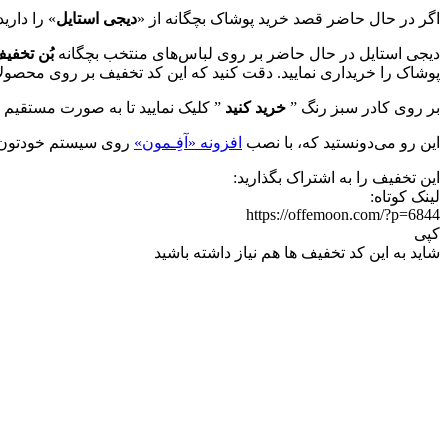
اگر در حال حاضر قصد خرید پوشاک بچگانه از «
دیجی استایل
» را داری
دیجی استایل در حال حاضر بر روی لباس‌های منتخب بچگانه
بُن تخفیف 200 هزار ت
پوشاک را خریداری نمایید. دقت کنید که این کد تخفیف بر روی محصولا
بر روی کادر سبز رنگ ”
خرید کنید
” کلیک نمایید تا به صورت مستقیم 
این رو می‌دونستید که، با نصب
افزونه «آفِـمون»
روی سیستم خودتون می
این تخفیف را به اشتراک بگذارید:
لینک کوتاه:
https://offemoon.com/?p=6844
کپی
شاید به این کد تخفیف ها هم نیاز داشته باشید