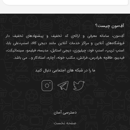
آفِ‌مون چیست؟
آفِ‌مون، سامانه معرفی و ارائه‌ی
کد تخفیف
و پیشنهادهای تخفیف دار
فروشگاه‌های آنلاین و مراکز خدمات آنلاین مانند
دیجی کالا
،
اسنپ
،
علی بابا
،
اسنپ تریپ
،
اسنپ فود
،
چیلیوری
،
دیجی استایل
،
مدیسه
،
فیلیمو
،
سینماتیکت
،
فیدیبو
،
طاقچه
،
فرادرس
،
فرانش
،
مکتب خونه
،
آچاره
،
استادکار
و... می باشد.
ما را در شبکه های اجتماعی دنبال کنید
دسترسی آسان
صفحه نخست