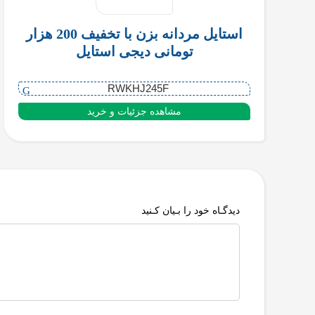
استایل مردانه بزن با تخفیف 200 هزار
تومانی دیجی استایل
RWKHJ245F
مشاهده جزئیات و خرید
دیدگـاه خود را بـیان کـنید