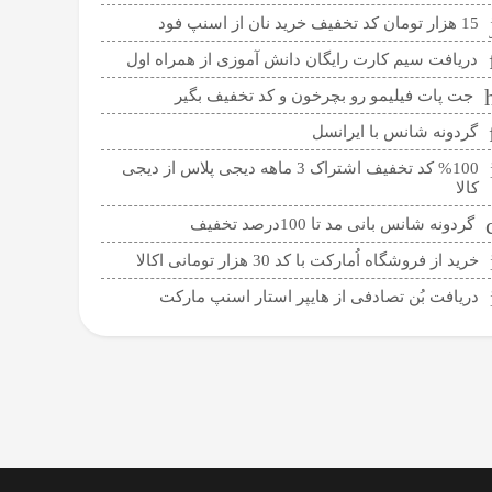
15 هزار تومان کد تخفیف خرید نان از اسنپ فود
دریافت سیم کارت رایگان دانش آموزی از همراه اول
جت پات فیلیمو رو بچرخون و کد تخفیف بگیر
گردونه شانس با ایرانسل
%100 کد تخفیف اشتراک 3 ماهه دیجی پلاس از دیجی
کالا
گردونه شانس بانی مد تا 100درصد تخفیف
خرید از فروشگاه اُمارکت با کد 30 هزار تومانی اکالا
دریافت بُن تصادفی از هایپر استار اسنپ مارکت