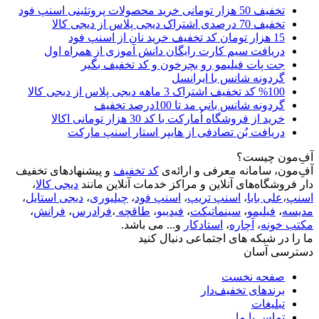
تخفیف 50 هزار تومانی خرید محصولات پروتئینی اسنپ فود
تخفیف 70 درصدی اشتراک دیجی پلاس از دیجی کالا
15 هزار تومان کد تخفیف خرید نان از اسنپ فود
دریافت سیم کارت رایگان دانش آموزی از همراه اول
جت پات فیلیمو رو بچرخون و کد تخفیف بگیر
گردونه شانس با ایرانسل
%100 کد تخفیف اشتراک 3 ماهه دیجی پلاس از دیجی کالا
گردونه شانس بانی مد تا 100درصد تخفیف
خرید از فروشگاه اُمارکت با کد 30 هزار تومانی اکالا
دریافت بُن تصادفی از هایپر استار اسنپ مارکت
آفِ‌مون چیست؟
آفِ‌مون، سامانه معرفی و ارائه‌ی
کد تخفیف
و پیشنهادهای تخفیف
دار فروشگاه‌های آنلاین و مراکز خدمات آنلاین مانند
دیجی کالا
،
اسنپ
،
علی بابا
،
اسنپ تریپ
،
اسنپ فود
،
چیلیوری
،
دیجی استایل
،
مدیسه
،
فیلیمو
،
سینماتیکت
،
فیدیبو
،
طاقچه
،
فرادرس
،
فرانش
،
مکتب خونه
،
آچاره
،
استادکار
و... می باشد.
ما را در شبکه های اجتماعی دنبال کنید
دسترسی آسان
صفحه نخست
برندهای تخفیف‌دار
تبلیغات
تماس با ما