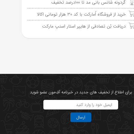
گردونه شانس بانی مد تا 100درصد تخفیف
خرید از فروشگاه اُمارکت با کد 30 هزار تومانی اکالا
دریافت بُن تصادفی از هایپر استار اسنپ مارکت
برای اطلاع از تخفیف های جدید در خبرنامه آفِ‌مون عضو شوید
ارسال