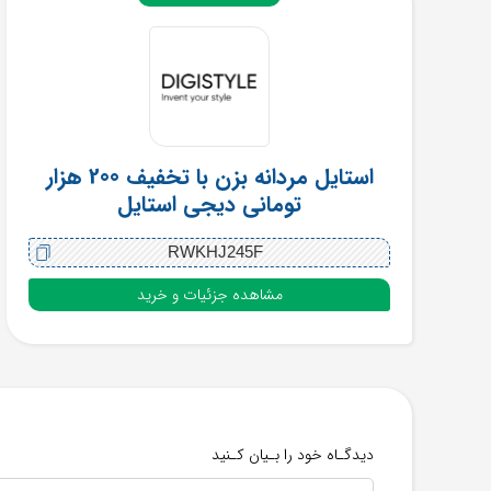
استایل مردانه بزن با تخفیف 200 هزار
تومانی دیجی استایل
RWKHJ245F
مشاهده جزئیات و خرید
دیدگـاه خود را بـیان کـنید