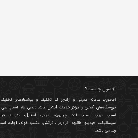
آفِ‌مون چیست؟
آفِ‌مون، سامانه معرفی و ارائه‌ی
کد تخفیف
و پیشنهادهای تخفیف د
فروشگاه‌های آنلاین و مراکز خدمات آنلاین مانند
دیجی کالا
،
اسنپ
،
علی ب
اسنپ تریپ
،
اسنپ فود
،
چیلیوری
،
دیجی استایل
،
مدیسه
،
فیل
سینماتیکت
،
فیدیبو
،
طاقچه
،
فرادرس
،
فرانش
،
مکتب خونه
،
آچاره
،
استا
و... می باشد.