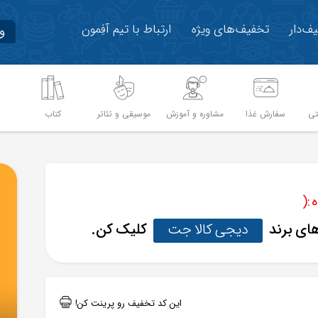
ف‌دار
تخفیف‌های ویژه
ارتباط با تیم آفِمون
و
تی
سفارش غذا
مشاوره و آموزش
موسیقی و تئاتر
کتاب
م
:(
های برند
دیجی کالا جت
کلیک کن.
این کد تخفیف رو پرینت کن!