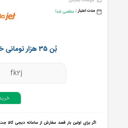
فروشگاه اینترنتی
مدت اعتبار :
منقضی شد!
بُن 35 هزار تومانی خرید اول از دیجی جت
fk2j
خرید 