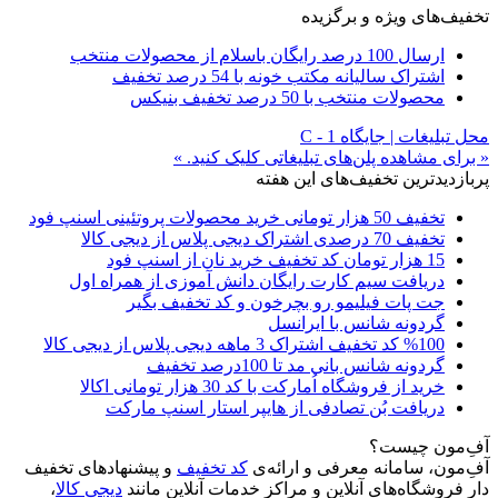
تخفیف‌های ویژه و برگزیده
ارسال 100 درصد رایگان باسلام از محصولات منتخب
اشتراک سالیانه مکتب خونه با 54 درصد تخفیف
محصولات منتخب با 50 درصد تخفیف بنیکس
محل تبلیغات | جایگاه C - 1
« برای مشاهده پلن‌های تبلیغاتی کلیک کنید. »
پربازدیدترین تخفیف‌های این هفته
تخفیف 50 هزار تومانی خرید محصولات پروتئینی اسنپ فود
تخفیف 70 درصدی اشتراک دیجی پلاس از دیجی کالا
15 هزار تومان کد تخفیف خرید نان از اسنپ فود
دریافت سیم کارت رایگان دانش آموزی از همراه اول
جت پات فیلیمو رو بچرخون و کد تخفیف بگیر
گردونه شانس با ایرانسل
%100 کد تخفیف اشتراک 3 ماهه دیجی پلاس از دیجی کالا
گردونه شانس بانی مد تا 100درصد تخفیف
خرید از فروشگاه اُمارکت با کد 30 هزار تومانی اکالا
دریافت بُن تصادفی از هایپر استار اسنپ مارکت
آفِ‌مون چیست؟
آفِ‌مون، سامانه معرفی و ارائه‌ی
کد تخفیف
و پیشنهادهای تخفیف
دار فروشگاه‌های آنلاین و مراکز خدمات آنلاین مانند
دیجی کالا
،