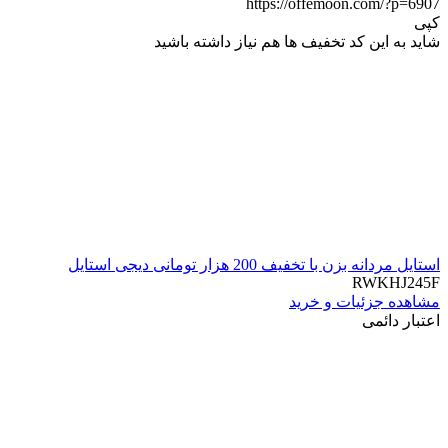
https://offemoon.com/?p=6907
کپی
شاید به این کد تخفیف ها هم نیاز داشته باشید
استایل مردانه بزن با تخفیف 200 هزار تومانی دیجی استایل
RWKHJ245F
مشاهده جزئیات و خرید
اعتبار دائمی