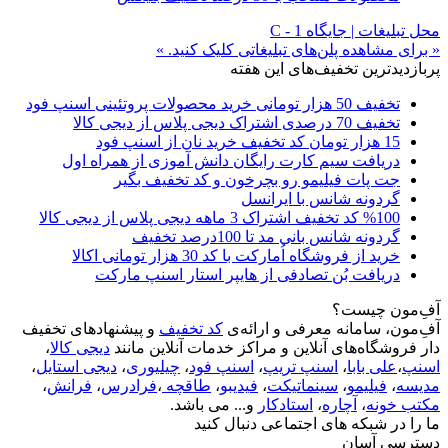
محل تبلیغات | جایگاه C - 1
« برای مشاهده پلن‌های تبلیغاتی کلیک کنید. »
پربازدیدترین تخفیف‌های این هفته
تخفیف 50 هزار تومانی خرید محصولات پروتئینی اسنپ فود
تخفیف 70 درصدی اشتراک دیجی پلاس از دیجی کالا
15 هزار تومان کد تخفیف خرید نان از اسنپ فود
دریافت سیم کارت رایگان دانش آموزی از همراه اول
جت پات فیلیمو رو بچرخون و کد تخفیف بگیر
گردونه شانس با ایرانسل
%100 کد تخفیف اشتراک 3 ماهه دیجی پلاس از دیجی کالا
گردونه شانس بانی مد تا 100درصد تخفیف
خرید از فروشگاه اُمارکت با کد 30 هزار تومانی اکالا
دریافت بُن تصادفی از هایپر استار اسنپ مارکت
آفِ‌مون چیست؟
آفِ‌مون، سامانه معرفی و ارائه‌ی
کد تخفیف
و پیشنهادهای تخفیف
دار فروشگاه‌های آنلاین و مراکز خدمات آنلاین مانند
دیجی کالا
،
اسنپ
،
علی بابا
،
اسنپ تریپ
،
اسنپ فود
،
چیلیوری
،
دیجی استایل
،
مدیسه
،
فیلیمو
،
سینماتیکت
،
فیدیبو
،
طاقچه
،
فرادرس
،
فرانش
،
مکتب خونه
،
آچاره
،
استادکار
و... می باشد.
ما را در شبکه های اجتماعی دنبال کنید
دسترسی آسان