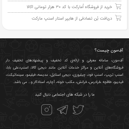
خرید از فروشگاه اُمارکت با کد 30 هزار تومانی اکالا
دریافت بُن تصادفی از هایپر استار اسنپ مارکت
آفِ‌مون چیست؟
آفِ‌مون، سامانه معرفی و ارائه‌ی
کد تخفیف
و پیشنهادهای تخفیف دار
فروشگاه‌های آنلاین و مراکز خدمات آنلاین مانند
دیجی کالا
،
اسنپ
،
علی بابا
،
اسنپ تریپ
،
اسنپ فود
،
چیلیوری
،
دیجی استایل
،
مدیسه
،
فیلیمو
،
سینماتیکت
،
فیدیبو
،
طاقچه
،
فرادرس
،
فرانش
،
مکتب خونه
،
آچاره
،
استادکار
و... می باشد.
ما را در شبکه های اجتماعی دنبال کنید