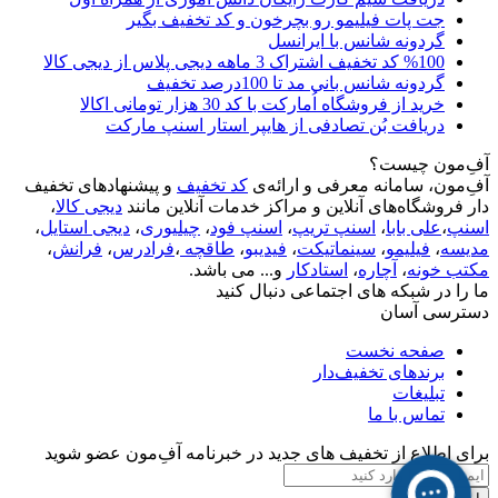
جت پات فیلیمو رو بچرخون و کد تخفیف بگیر
گردونه شانس با ایرانسل
%100 کد تخفیف اشتراک 3 ماهه دیجی پلاس از دیجی کالا
گردونه شانس بانی مد تا 100درصد تخفیف
خرید از فروشگاه اُمارکت با کد 30 هزار تومانی اکالا
دریافت بُن تصادفی از هایپر استار اسنپ مارکت
آفِ‌مون چیست؟
آفِ‌مون، سامانه معرفی و ارائه‌ی
کد تخفیف
و پیشنهادهای تخفیف
دار فروشگاه‌های آنلاین و مراکز خدمات آنلاین مانند
دیجی کالا
،
اسنپ
،
علی بابا
،
اسنپ تریپ
،
اسنپ فود
،
چیلیوری
،
دیجی استایل
،
مدیسه
،
فیلیمو
،
سینماتیکت
،
فیدیبو
،
طاقچه
،
فرادرس
،
فرانش
،
مکتب خونه
،
آچاره
،
استادکار
و... می باشد.
ما را در شبکه های اجتماعی دنبال کنید
دسترسی آسان
صفحه نخست
برندهای تخفیف‌دار
تبلیغات
تماس با ما
برای اطلاع از تخفیف های جدید در خبرنامه آفِ‌مون عضو شوید