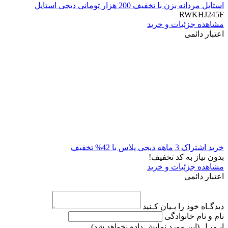
استایل مردانه بزن با تخفیف 200 هزار تومانی دیجی استایل
RWKHJ245F
مشاهده جزئیات و خرید
اعتبار دائمی
خرید اشتراک 3 ماهه دیجی پلاس با 42% تخفیف
بدون نیاز به کد تخفیف!
مشاهده جزئیات و خرید
اعتبار دائمی
دیدگـاه خود را بـیان کـنید
نام و نام خانوادگی
ایـمیـل
(این مورد نمایش داده نخواهد شد)