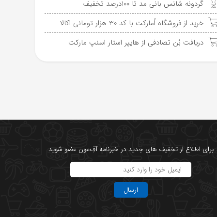
گردونه شانس بانی مد تا 100درصد تخفیف
خرید از فروشگاه اُمارکت با کد 30 هزار تومانی اکالا
دریافت بُن تصادفی از هایپر استار اسنپ مارکت
برای اطلاع از تخفیف های جدید در خبرنامه آفِ‌مون عضو شوید
ارسال