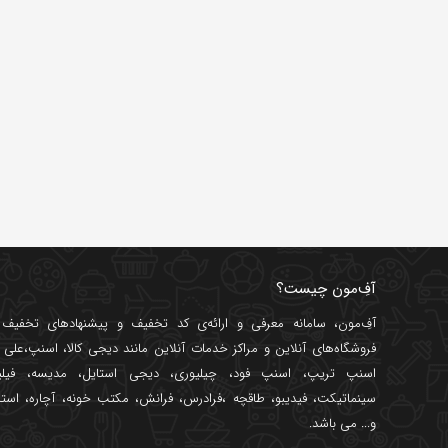
آفِ‌مون چیست؟
آفِ‌مون، سامانه معرفی و ارائه‌ی
کد تخفیف
و پیشنهادهای تخفیف د
فروشگاه‌های آنلاین و مراکز خدمات آنلاین مانند
دیجی کالا
،
اسنپ
،
علی ب
اسنپ تریپ
،
اسنپ فود
،
چیلیوری
،
دیجی استایل
،
مدیسه
،
فیل
سینماتیکت
،
فیدیبو
،
طاقچه
،
فرادرس
،
فرانش
،
مکتب خونه
،
آچاره
،
استا
و... می باشد.