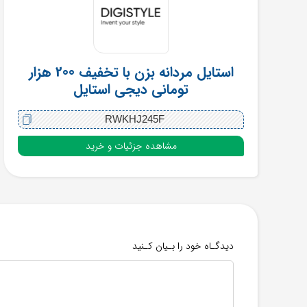
استایل مردانه بزن با تخفیف 200 هزار
تومانی دیجی استایل
RWKHJ245F
مشاهده جزئیات و خرید
دیدگـاه خود را بـیان کـنید