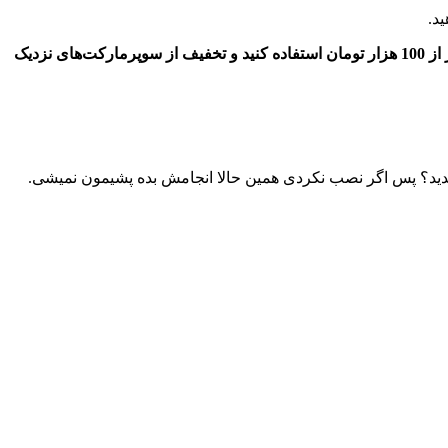
د.
اگر برای اولین بار قصد سفارش از سامانه دیجی کالا جت را دارید، کافیست از بُن تخفیف 40 هزار تومانی بر روی خریدهای خود با مبلغ بیشتر از 100 هزار تومان استفاده کنید و تخفیف از سوپرمارکت‌های نزدیک
ندید؟ پس اگر نصب نکردی همین حالا انجامش بده پشیمون نمیشی.