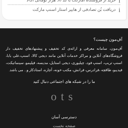
خرید از فروشگاه اُمارکت با کد 30 هزار تومانی اکالا
دریافت بُن تصادفی از هایپر استار اسنپ مارکت
آفِ‌مون چیست؟
آفِ‌مون، سامانه معرفی و ارائه‌ی
کد تخفیف
و پیشنهادهای تخفیف دار
فروشگاه‌های آنلاین و مراکز خدمات آنلاین مانند
دیجی کالا
،
اسنپ
،
علی بابا
،
اسنپ تریپ
،
اسنپ فود
،
چیلیوری
،
دیجی استایل
،
مدیسه
،
فیلیمو
،
سینماتیکت
،
فیدیبو
،
طاقچه
،
فرادرس
،
فرانش
،
مکتب خونه
،
آچاره
،
استادکار
و... می باشد.
ما را در شبکه های اجتماعی دنبال کنید
دسترسی آسان
صفحه نخست