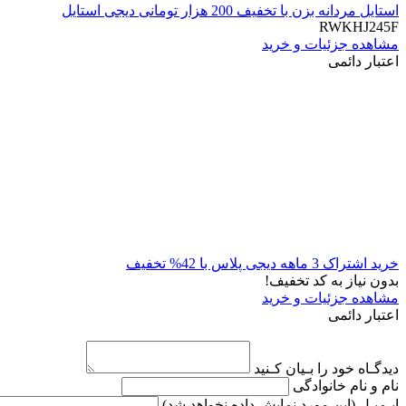
استایل مردانه بزن با تخفیف 200 هزار تومانی دیجی استایل
RWKHJ245F
مشاهده جزئیات و خرید
اعتبار دائمی
خرید اشتراک 3 ماهه دیجی پلاس با 42% تخفیف
بدون نیاز به کد تخفیف!
مشاهده جزئیات و خرید
اعتبار دائمی
دیدگـاه خود را بـیان کـنید
نام و نام خانوادگی
ایـمیـل
(این مورد نمایش داده نخواهد شد)