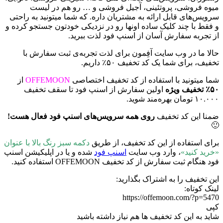
میوه فروشی، پروتئینی، آجیل فروشی و … رو هم در لیست
سرویس‌های قابل ارائه به مشتریان داره. که شما میتونید به راحتی
و فقط با چند کلیک ساده اونها رو در نزدیکی خودتون جستجو کرده و
از تجربه سفارش آسان از اسنپ فود لذت ببرید.
حالا ما در وب سایت آفِمون برای لذت تجربه‌ی ثبت سفارش با
تخفیف،‌ برای شما یک کد تخفیف ۵۰٪ داریم.
شما میتونید با استفاده از کد تخفیف اختصاصی
OFFEMOON
از
۵۰٪ تخفیف ویژه
اولین سفارش از اسنپ فود تا سقف تخفیف
۱۰.۰۰۰ تومان بهره‌مند شوید.
ضمنا این کد تخفیف
روی همه سرویس‌های اسنپ فود فعال هست!
🙂
برای استفاده از این کد تخفیف، از طریق
دکمه سبز رنگ بالا با عنوان
«خرید کنید»
، وارد وب سایت
اسنپ فود
شده و یا در اپلیکیشن اسنپ
فود هنگام ثبت سفارش از کد تخفیف
OFFEMOON استفاده کنید.
این تخفیف را به اشتراک بگذارید:
لینک کوتاه:
https://offemoon.com/?p=5470
کپی
شاید به این کد تخفیف ها هم نیاز داشته باشید