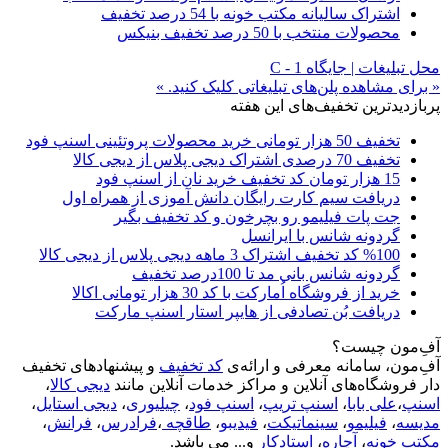
اشتراک سالیانه مکتب خونه با 54 درصد تخفیف
محصولات منتخب با 50 درصد تخفیف بنیکس
محل تبلیغات | جایگاه C - 1
« برای مشاهده پلن‌های تبلیغاتی کلیک کنید. »
پربازدیدترین تخفیف‌های این هفته
تخفیف 50 هزار تومانی خرید محصولات پروتئینی اسنپ فود
تخفیف 70 درصدی اشتراک دیجی پلاس از دیجی کالا
15 هزار تومان کد تخفیف خرید نان از اسنپ فود
دریافت سیم کارت رایگان دانش آموزی از همراه اول
جت پات فیلیمو رو بچرخون و کد تخفیف بگیر
گردونه شانس با ایرانسل
%100 کد تخفیف اشتراک 3 ماهه دیجی پلاس از دیجی کالا
گردونه شانس بانی مد تا 100درصد تخفیف
خرید از فروشگاه اُمارکت با کد 30 هزار تومانی اکالا
دریافت بُن تصادفی از هایپر استار اسنپ مارکت
آفِ‌مون چیست؟
آفِ‌مون، سامانه معرفی و ارائه‌ی
کد تخفیف
و پیشنهادهای تخفیف
دار فروشگاه‌های آنلاین و مراکز خدمات آنلاین مانند
دیجی کالا
،
اسنپ
،
علی بابا
،
اسنپ تریپ
،
اسنپ فود
،
چیلیوری
،
دیجی استایل
،
مدیسه
،
فیلیمو
،
سینماتیکت
،
فیدیبو
،
طاقچه
،
فرادرس
،
فرانش
،
مکتب خونه
،
آچاره
،
استادکار
و... می باشد.