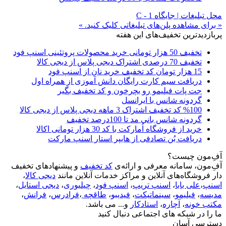
محل تبلیغات | جایگاه C - 1
« برای مشاهده پلن‌های تبلیغاتی کلیک کنید. »
پربازدیدترین تخفیف‌های این هفته
تخفیف 50 هزار تومانی خرید محصولات پروتئینی اسنپ فود
تخفیف 70 درصدی اشتراک دیجی پلاس از دیجی کالا
15 هزار تومان کد تخفیف خرید نان از اسنپ فود
دریافت سیم کارت رایگان دانش آموزی از همراه اول
جت پات فیلیمو رو بچرخون و کد تخفیف بگیر
گردونه شانس با ایرانسل
%100 کد تخفیف اشتراک 3 ماهه دیجی پلاس از دیجی کالا
گردونه شانس بانی مد تا 100درصد تخفیف
خرید از فروشگاه اُمارکت با کد 30 هزار تومانی اکالا
دریافت بُن تصادفی از هایپر استار اسنپ مارکت
آفِ‌مون چیست؟
آفِ‌مون، سامانه معرفی و ارائه‌ی
کد تخفیف
و پیشنهادهای تخفیف
دار فروشگاه‌های آنلاین و مراکز خدمات آنلاین مانند
دیجی کالا
،
اسنپ
،
علی بابا
،
اسنپ تریپ
،
اسنپ فود
،
چیلیوری
،
دیجی استایل
،
مدیسه
،
فیلیمو
،
سینماتیکت
،
فیدیبو
،
طاقچه
،
فرادرس
،
فرانش
،
مکتب خونه
،
آچاره
،
استادکار
و... می باشد.
ما را در شبکه های اجتماعی دنبال کنید
دسترسی آسان