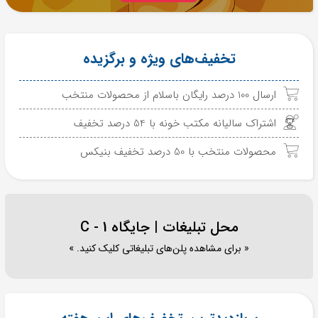
تخفیف‌های ویژه و برگزیده
ارسال 100 درصد رایگان باسلام از محصولات منتخب
اشتراک سالیانه مکتب خونه با 54 درصد تخفیف
محصولات منتخب با 50 درصد تخفیف بنیکس
محل تبلیغات | جایگاه C - 1
« برای مشاهده پلن‌های تبلیغاتی کلیک کنید. »