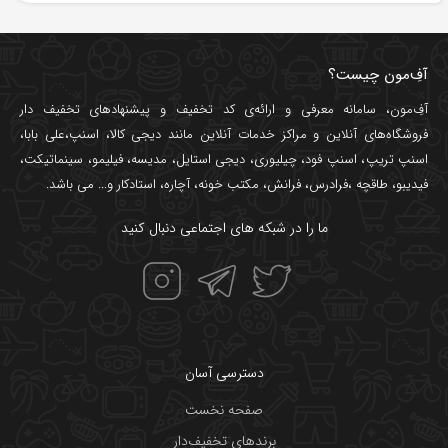
آفِ‌مون چیست؟
آفِ‌مون، سامانه معرفی و ارائه‌ی
کد تخفیف
و پیشنهادهای تخفیف دار
فروشگاه‌های آنلاین و مراکز خدمات آنلاین مانند
دیجی کالا
،
اسنپ
،
علی بابا
،
اسنپ تریپ
،
اسنپ فود
،
چیلیوری
،
دیجی استایل
،
مدیسه
،
فیلیمو
،
سینماتیکت
،
فیدیبو
،
طاقچه
،
فرادرس
،
فرانش
،
مکتب خونه
،
آچاره
،
استادکار
و... می باشد.
ما را در شبکه های اجتماعی دنبال کنید
دسترسی آسان
صفحه نخست
برندهای تخفیف‌دار