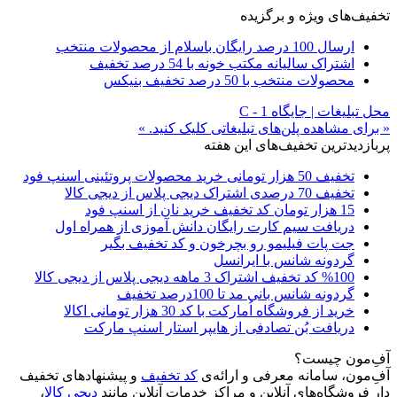
تخفیف‌های ویژه و برگزیده
ارسال 100 درصد رایگان باسلام از محصولات منتخب
اشتراک سالیانه مکتب خونه با 54 درصد تخفیف
محصولات منتخب با 50 درصد تخفیف بنیکس
محل تبلیغات | جایگاه C - 1
« برای مشاهده پلن‌های تبلیغاتی کلیک کنید. »
پربازدیدترین تخفیف‌های این هفته
تخفیف 50 هزار تومانی خرید محصولات پروتئینی اسنپ فود
تخفیف 70 درصدی اشتراک دیجی پلاس از دیجی کالا
15 هزار تومان کد تخفیف خرید نان از اسنپ فود
دریافت سیم کارت رایگان دانش آموزی از همراه اول
جت پات فیلیمو رو بچرخون و کد تخفیف بگیر
گردونه شانس با ایرانسل
%100 کد تخفیف اشتراک 3 ماهه دیجی پلاس از دیجی کالا
گردونه شانس بانی مد تا 100درصد تخفیف
خرید از فروشگاه اُمارکت با کد 30 هزار تومانی اکالا
دریافت بُن تصادفی از هایپر استار اسنپ مارکت
آفِ‌مون چیست؟
آفِ‌مون، سامانه معرفی و ارائه‌ی
کد تخفیف
و پیشنهادهای تخفیف
دار فروشگاه‌های آنلاین و مراکز خدمات آنلاین مانند
دیجی کالا
،