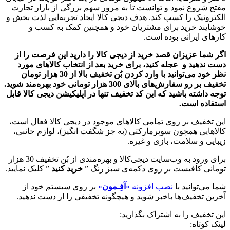
مفتح شروع نمود و توانست تا به مرور سهم بزرگی از بازار تجارت
الکترونیک را کسب کند. هدف دیجی کالا ایجاد تجربه‌ایی لذت بخش و
خوشایند خرید برای مشتریان خود و همچنین کمک به کسب و
کارهای ایرانی بوده است.
اگر شما عزیزان قصد خرید از دیجی کالا را دارید این فرصت را از
دست ندهید و عجله کنید، برای خرید بعد از انتخاب کالاهای مورد
نظر خود می‌توانید با وارد کردن بُن تخفیف بالا از 30 هزار تومان
تخفیف بر رو سفارش‌های بالای 300 هزار تومانی خود بهره‌مند شوید.
توجه داشته باشید که این کد تخفیف تنها در اپلیکیشن دیجی کالا قابل
استفاده است.
این تخفیف بر روی تمامی کالاهای موجود در دیجی کالا فعال است،
کالاهایی همچون سوپرمارکتی (به جز شگفت انگیز)، لوازم جانبی،
زیبایی و سلامت، بازی و غیره.
برای ورود به وب‌سایت دیجی‌کالا و بهره‌مندی از بُن تخفیف 30 هزار
تومانی کافیست بر روی دکمه‌ی سبز رنگ ”
خرید کنید
” کلیک نمایید.
شما می‌توانید با
نصب افزونه «
آفِـمون
»
بر روی سیستم خود از
آخرین تخفیف‌ها باخبر شوید و هیچگونه تخفیفی را از دست ندهید.
این تخفیف را به اشتراک بگذارید:
لینک کوتاه: