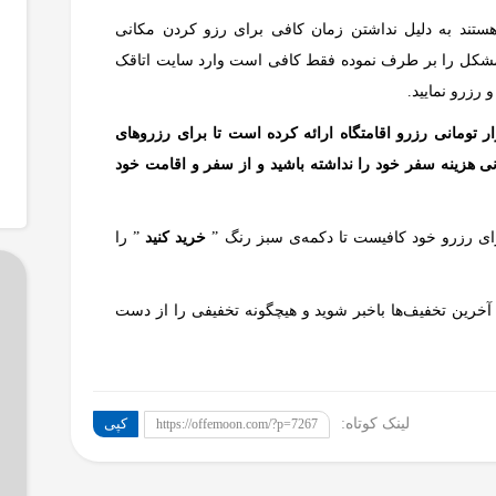
تند به دلیل نداشتن زمان کافی برای رزو کردن مکانی
مشکل را بر طرف نموده فقط کافی است وارد سایت اتاقک
رزرو نمایید.
 حاضر سامانه اتاقک برای شما بُن تخفیف 130 هزار تومانی رزرو اقامتگاه ارائه کرده است تا برای رزروهای
 نگرانی هزینه سفر خود را نداشته باشید و از سفر و اقامت خود
برای رزرو خود کافیست تا دکمه‌ی سبز رنگ ”
خرید کنید
” را
آخرین تخفیف‌ها باخبر شوید و هیچگونه تخفیفی را از دست
لینک کوتاه:
کپی
https://offemoon.com/?p=7267