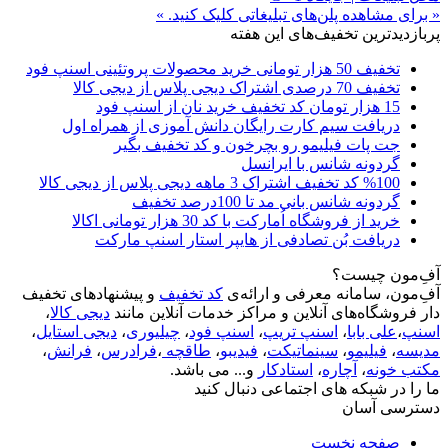
« برای مشاهده پلن‌های تبلیغاتی کلیک کنید. »
پربازدیدترین تخفیف‌های این هفته
تخفیف 50 هزار تومانی خرید محصولات پروتئینی اسنپ فود
تخفیف 70 درصدی اشتراک دیجی پلاس از دیجی کالا
15 هزار تومان کد تخفیف خرید نان از اسنپ فود
دریافت سیم کارت رایگان دانش آموزی از همراه اول
جت پات فیلیمو رو بچرخون و کد تخفیف بگیر
گردونه شانس با ایرانسل
%100 کد تخفیف اشتراک 3 ماهه دیجی پلاس از دیجی کالا
گردونه شانس بانی مد تا 100درصد تخفیف
خرید از فروشگاه اُمارکت با کد 30 هزار تومانی اکالا
دریافت بُن تصادفی از هایپر استار اسنپ مارکت
آفِ‌مون چیست؟
آفِ‌مون، سامانه معرفی و ارائه‌ی
کد تخفیف
و پیشنهادهای تخفیف
دار فروشگاه‌های آنلاین و مراکز خدمات آنلاین مانند
دیجی کالا
،
اسنپ
،
علی بابا
،
اسنپ تریپ
،
اسنپ فود
،
چیلیوری
،
دیجی استایل
،
مدیسه
،
فیلیمو
،
سینماتیکت
،
فیدیبو
،
طاقچه
،
فرادرس
،
فرانش
،
مکتب خونه
،
آچاره
،
استادکار
و... می باشد.
ما را در شبکه های اجتماعی دنبال کنید
دسترسی آسان
صفحه نخست