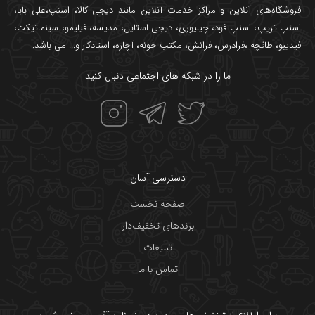
فروشگاه‌های آنلاین و مراکز خدمات آنلاین مانند
دیجی کالا
،
اسنپ
،
علی بابا
،
اسنپ تریپ
،
اسنپ فود
،
چیلیوری
،
دیجی استایل
،
مدیسه
،
فیلیمو
،
سینماتیکت
،
فیدیبو
،
طاقچه
،
فرادرس
،
فرانش
،
مکتب خونه
،
آچاره
،
استادکار
و... می باشد.
ما را در شبکه های اجتماعی دنبال کنید
دسترسی آسان
صفحه نخست
برندهای تخفیف‌دار
تبلیغات
تماس با ما