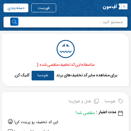
آفِ‌مون
فهرست
دسته بندی
متاسفانه این کد تخفیف منقضی شده :(
برای مشاهده سایر کد تخفیف‌های برند
هومسا
کلیک کن.
هومسا
هتل و هواپیما
مدت اعتبار :
منقضی شد!
این کد تخفیف رو پرینت کن!