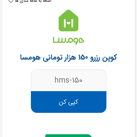
اضافه به علاقه مندی ها
کوپن رزرو 150 هزار تومانی هومسا
hms-150
کپی کن