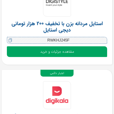
استایل مردانه بزن با تخفیف 200 هزار تومانی
دیجی استایل
RWKHJ245F
مشاهده جزئیات و خرید
اعتبار دائمی