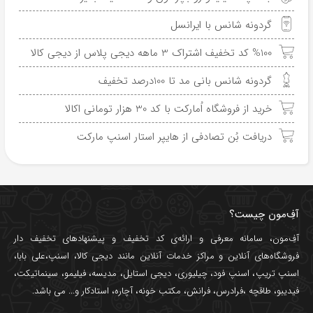
گردونه شانس با ایرانسل
%100 کد تخفیف اشتراک 3 ماهه دیجی پلاس از دیجی کالا
گردونه شانس بانی مد تا 100درصد تخفیف
خرید از فروشگاه اُمارکت با کد 30 هزار تومانی اکالا
دریافت بُن تصادفی از هایپر استار اسنپ مارکت
آفِ‌مون چیست؟
آفِ‌مون، سامانه معرفی و ارائه‌ی
کد تخفیف
و پیشنهادهای تخفیف دار
فروشگاه‌های آنلاین و مراکز خدمات آنلاین مانند
دیجی کالا
،
اسنپ
،
علی بابا
،
اسنپ تریپ
،
اسنپ فود
،
چیلیوری
،
دیجی استایل
،
مدیسه
،
فیلیمو
،
سینماتیکت
،
فیدیبو
،
طاقچه
،
فرادرس
،
فرانش
،
مکتب خونه
،
آچاره
،
استادکار
و... می باشد.