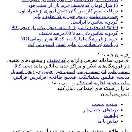
15 هزار تومان کد تخفیف خرید نان از اسنپ فود
دریافت سیم کارت رایگان دانش آموزی از همراه اول
جت پات فیلیمو رو بچرخون و کد تخفیف بگیر
گردونه شانس با ایرانسل
%100 کد تخفیف اشتراک 3 ماهه دیجی پلاس از دیجی کالا
گردونه شانس بانی مد تا 100درصد تخفیف
خرید از فروشگاه اُمارکت با کد 30 هزار تومانی اکالا
دریافت بُن تصادفی از هایپر استار اسنپ مارکت
آفِ‌مون چیست؟
آفِ‌مون، سامانه معرفی و ارائه‌ی
کد تخفیف
و پیشنهادهای تخفیف
دار فروشگاه‌های آنلاین و مراکز خدمات آنلاین مانند
دیجی کالا
،
اسنپ
،
علی بابا
،
اسنپ تریپ
،
اسنپ فود
،
چیلیوری
،
دیجی استایل
،
مدیسه
،
فیلیمو
،
سینماتیکت
،
فیدیبو
،
طاقچه
،
فرادرس
،
فرانش
،
مکتب خونه
،
آچاره
،
استادکار
و... می باشد.
ما را در شبکه های اجتماعی دنبال کنید
دسترسی آسان
صفحه نخست
برندهای تخفیف‌دار
تبلیغات
تماس با ما
برای اطلاع از تخفیف های جدید در خبرنامه آفِ‌مون عضو شوید