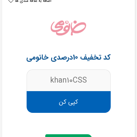
اضافه به علاقه مندی ها
کد تخفیف 10درصدی خانومی
khan10CSS
کپی کن