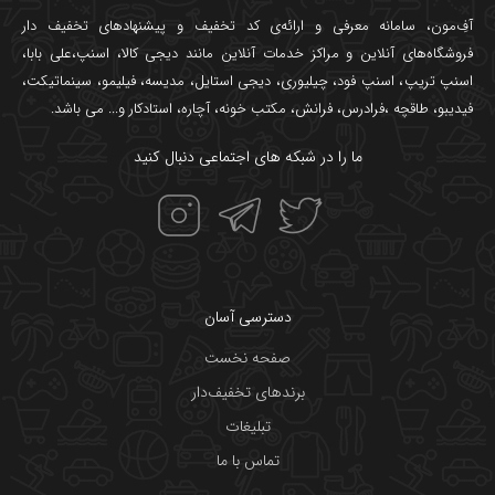
آفِ‌مون، سامانه معرفی و ارائه‌ی
کد تخفیف
و پیشنهادهای تخفیف دار
فروشگاه‌های آنلاین و مراکز خدمات آنلاین مانند
دیجی کالا
،
اسنپ
،
علی بابا
،
اسنپ تریپ
،
اسنپ فود
،
چیلیوری
،
دیجی استایل
،
مدیسه
،
فیلیمو
،
سینماتیکت
،
فیدیبو
،
طاقچه
،
فرادرس
،
فرانش
،
مکتب خونه
،
آچاره
،
استادکار
و... می باشد.
ما را در شبکه های اجتماعی دنبال کنید
دسترسی آسان
صفحه نخست
برندهای تخفیف‌دار
تبلیغات
تماس با ما