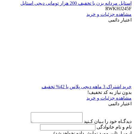
استایل مردانه بزن با تخفیف 200 هزار تومانی دیجی استایل
RWKHJ245F
مشاهده جزئیات و خرید
اعتبار دائمی
خرید اشتراک 3 ماهه دیجی پلاس با 42% تخفیف
بدون نیاز به کد تخفیف!
مشاهده جزئیات و خرید
اعتبار دائمی
دیدگـاه خود را بـیان کـنید
نام و نام خانوادگی
ایـمیـل
(این مورد نمایش داده نخواهد شد)