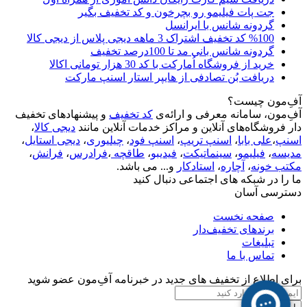
جت پات فیلیمو رو بچرخون و کد تخفیف بگیر
گردونه شانس با ایرانسل
%100 کد تخفیف اشتراک 3 ماهه دیجی پلاس از دیجی کالا
گردونه شانس بانی مد تا 100درصد تخفیف
خرید از فروشگاه اُمارکت با کد 30 هزار تومانی اکالا
دریافت بُن تصادفی از هایپر استار اسنپ مارکت
آفِ‌مون چیست؟
آفِ‌مون، سامانه معرفی و ارائه‌ی
کد تخفیف
و پیشنهادهای تخفیف
دار فروشگاه‌های آنلاین و مراکز خدمات آنلاین مانند
دیجی کالا
،
اسنپ
،
علی بابا
،
اسنپ تریپ
،
اسنپ فود
،
چیلیوری
،
دیجی استایل
،
مدیسه
،
فیلیمو
،
سینماتیکت
،
فیدیبو
،
طاقچه
،
فرادرس
،
فرانش
،
مکتب خونه
،
آچاره
،
استادکار
و... می باشد.
ما را در شبکه های اجتماعی دنبال کنید
دسترسی آسان
صفحه نخست
برندهای تخفیف‌دار
تبلیغات
تماس با ما
برای اطلاع از تخفیف های جدید در خبرنامه آفِ‌مون عضو شوید