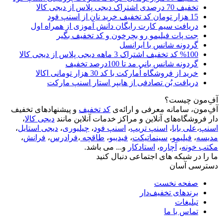
تخفیف 70 درصدی اشتراک دیجی پلاس از دیجی کالا
15 هزار تومان کد تخفیف خرید نان از اسنپ فود
دریافت سیم کارت رایگان دانش آموزی از همراه اول
جت پات فیلیمو رو بچرخون و کد تخفیف بگیر
گردونه شانس با ایرانسل
%100 کد تخفیف اشتراک 3 ماهه دیجی پلاس از دیجی کالا
گردونه شانس بانی مد تا 100درصد تخفیف
خرید از فروشگاه اُمارکت با کد 30 هزار تومانی اکالا
دریافت بُن تصادفی از هایپر استار اسنپ مارکت
آفِ‌مون چیست؟
آفِ‌مون، سامانه معرفی و ارائه‌ی
کد تخفیف
و پیشنهادهای تخفیف
دار فروشگاه‌های آنلاین و مراکز خدمات آنلاین مانند
دیجی کالا
،
اسنپ
،
علی بابا
،
اسنپ تریپ
،
اسنپ فود
،
چیلیوری
،
دیجی استایل
،
مدیسه
،
فیلیمو
،
سینماتیکت
،
فیدیبو
،
طاقچه
،
فرادرس
،
فرانش
،
مکتب خونه
،
آچاره
،
استادکار
و... می باشد.
ما را در شبکه های اجتماعی دنبال کنید
دسترسی آسان
صفحه نخست
برندهای تخفیف‌دار
تبلیغات
تماس با ما