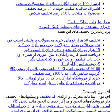
ارسال 100 درصد رایگان باسلام از محصولات منتخب
اشتراک سالیانه مکتب خونه با 54 درصد تخفیف
محصولات منتخب با 50 درصد تخفیف بنیکس
محل تبلیغات | جایگاه C - 1
« برای مشاهده پلن‌های تبلیغاتی کلیک کنید. »
پربازدیدترین تخفیف‌های این هفته
تخفیف 50 هزار تومانی خرید محصولات پروتئینی اسنپ فود
تخفیف 70 درصدی اشتراک دیجی پلاس از دیجی کالا
15 هزار تومان کد تخفیف خرید نان از اسنپ فود
دریافت سیم کارت رایگان دانش آموزی از همراه اول
جت پات فیلیمو رو بچرخون و کد تخفیف بگیر
گردونه شانس با ایرانسل
%100 کد تخفیف اشتراک 3 ماهه دیجی پلاس از دیجی کالا
گردونه شانس بانی مد تا 100درصد تخفیف
خرید از فروشگاه اُمارکت با کد 30 هزار تومانی اکالا
دریافت بُن تصادفی از هایپر استار اسنپ مارکت
آفِ‌مون چیست؟
آفِ‌مون، سامانه معرفی و ارائه‌ی
کد تخفیف
و پیشنهادهای تخفیف
دار فروشگاه‌های آنلاین و مراکز خدمات آنلاین مانند
دیجی کالا
،
اسنپ
،
علی بابا
،
اسنپ تریپ
،
اسنپ فود
،
چیلیوری
،
دیجی استایل
،
مدیسه
،
فیلیمو
،
سینماتیکت
،
فیدیبو
،
طاقچه
،
فرادرس
،
فرانش
،