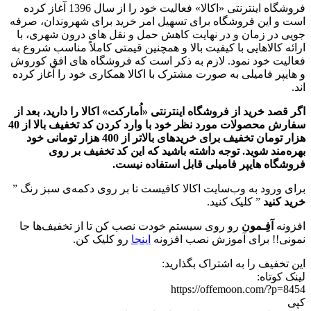
فروشگاه اینترنتی «اکالا» فعالیت خود را از سال 1396 آغاز کرده
است و این فروشگاه برای تسهیل امر خرید برای شهروندان، صرفه
جویی در زمان و در نهایت کاهش حمل و نقل های درون شهری، با
ارائه کالاهایی با کیفیت بالا و همچنین قیمتی کاملاً مناسب شروع به
فعالیت خود نمود. لازم به ذکر است که فروشگاه‌ های افق کوروش
و هایپر فامیلی به صورت مشترک با اکالا همکاری خود را آغاز کرده
اند.
اگر قصد خرید از فروشگاه اینترنتی «اُمارکت» اکالا را دارید، بعد از
سفارش محصولات مورد نظر خود با وارد کردن کد تخفیف بالا از 40
هزار تومان تخفیف برای خریدهای بالاتر از 400 هزار تومانی خود
بهره‌مند شوید.
توجه داشته باشید که این کد تخفیف بر روی
فروشگاه هایپر فامیلی قابل استفاده نیست.
برای ورود به وب‌سایت اکالا کافیست تا بر روی دکمه‌ی سبز رنگ ”
خرید کنید
” کلیک کنید.
افزونه
آفِـمون
رو روی سیستم خودت نصب کن تا از تخفیف‌ها جا
نمونی!! برای آموزش نصب افزونه
اینجا
رو کلیک کن.
این تخفیف را به اشتراک بگذارید:
لینک کوتاه:
https://offemoon.com/?p=8454
کپی