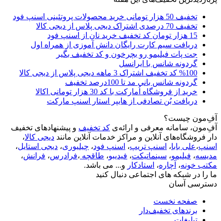
تخفیف 50 هزار تومانی خرید محصولات پروتئینی اسنپ فود
تخفیف 70 درصدی اشتراک دیجی پلاس از دیجی کالا
15 هزار تومان کد تخفیف خرید نان از اسنپ فود
دریافت سیم کارت رایگان دانش آموزی از همراه اول
جت پات فیلیمو رو بچرخون و کد تخفیف بگیر
گردونه شانس با ایرانسل
%100 کد تخفیف اشتراک 3 ماهه دیجی پلاس از دیجی کالا
گردونه شانس بانی مد تا 100درصد تخفیف
خرید از فروشگاه اُمارکت با کد 30 هزار تومانی اکالا
دریافت بُن تصادفی از هایپر استار اسنپ مارکت
آفِ‌مون چیست؟
آفِ‌مون، سامانه معرفی و ارائه‌ی
کد تخفیف
و پیشنهادهای تخفیف
دار فروشگاه‌های آنلاین و مراکز خدمات آنلاین مانند
دیجی کالا
،
اسنپ
،
علی بابا
،
اسنپ تریپ
،
اسنپ فود
،
چیلیوری
،
دیجی استایل
،
مدیسه
،
فیلیمو
،
سینماتیکت
،
فیدیبو
،
طاقچه
،
فرادرس
،
فرانش
،
مکتب خونه
،
آچاره
،
استادکار
و... می باشد.
ما را در شبکه های اجتماعی دنبال کنید
دسترسی آسان
صفحه نخست
برندهای تخفیف‌دار
تبلیغات