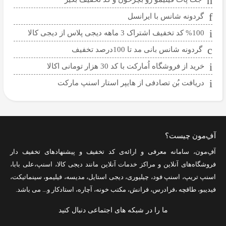
گردونه شانس با ایرانسل
%100 کد تخفیف اشتراک 3 ماهه دیجی پلاس از دیجی کالا
گردونه شانس بانی مد تا 100درصد تخفیف
خرید از فروشگاه اُمارکت با کد 30 هزار تومانی اکالا
دریافت بُن تصادفی از هایپر استار اسنپ مارکت
آفِ‌مون چیست؟
آفِ‌مون، سامانه معرفی و ارائه‌ی
کد تخفیف
و پیشنهادهای تخفیف دار
فروشگاه‌های آنلاین و مراکز خدمات آنلاین مانند
دیجی کالا
،
اسنپ
،
علی بابا
،
اسنپ تریپ
،
اسنپ فود
،
چیلیوری
،
دیجی استایل
،
مدیسه
،
فیلیمو
،
سینماتیکت
،
فیدیبو
،
طاقچه
،
فرادرس
،
فرانش
،
مکتب خونه
،
آچاره
،
استادکار
و... می باشد.
ما را در شبکه های اجتماعی دنبال کنید