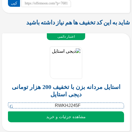
کپی
https://offemoon.com/?p=7681
شاید به این کد تخفیف ها هم نیاز داشته باشید
اعتبار دائمی
استایل مردانه بزن با تخفیف 200 هزار تومانی
دیجی استایل
RWKHJ245F
مشاهده جزئیات و خرید