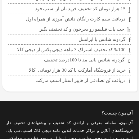
15 هزار تومان کد تخفیف خرید نان از اسنپ فود
دریافت سیم کارت رایگان دانش آموزی از همراه اول
جت پات فیلیمو رو بچرخون و کد تخفیف بگیر
گردونه شانس با ایرانسل
%100 کد تخفیف اشتراک 3 ماهه دیجی پلاس از دیجی کالا
گردونه شانس بانی مد تا 100درصد تخفیف
خرید از فروشگاه اُمارکت با کد 30 هزار تومانی اکالا
دریافت بُن تصادفی از هایپر استار اسنپ مارکت
آفِ‌مون چیست؟
آفِ‌مون، سامانه معرفی و ارائه‌ی
کد تخفیف
و پیشنهادهای تخفیف دار
فروشگاه‌های آنلاین و مراکز خدمات آنلاین مانند
دیجی کالا
،
اسنپ
،
علی بابا
،
اسنپ تریپ
،
اسنپ فود
،
چیلیوری
،
دیجی استایل
،
مدیسه
،
فیلیمو
،
سینماتیکت
،