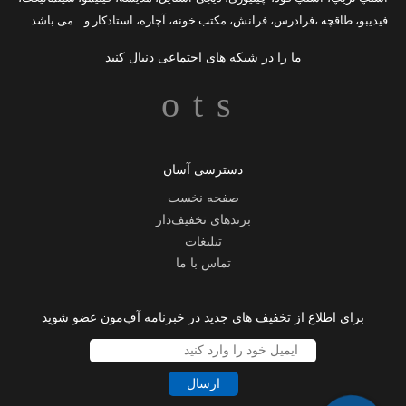
فیدیبو
،
طاقچه
،
فرادرس
،
فرانش
،
مکتب خونه
،
آچاره
،
استادکار
و... می باشد.
ما را در شبکه های اجتماعی دنبال کنید
دسترسی آسان
صفحه نخست
برندهای تخفیف‌دار
تبلیغات
تماس با ما
برای اطلاع از تخفیف های جدید در خبرنامه آفِ‌مون عضو شوید
ارسال