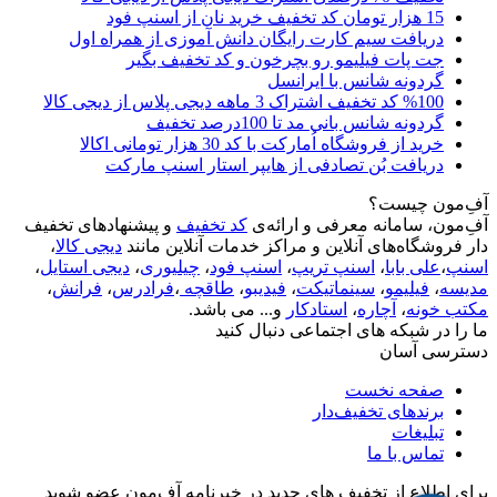
15 هزار تومان کد تخفیف خرید نان از اسنپ فود
دریافت سیم کارت رایگان دانش آموزی از همراه اول
جت پات فیلیمو رو بچرخون و کد تخفیف بگیر
گردونه شانس با ایرانسل
%100 کد تخفیف اشتراک 3 ماهه دیجی پلاس از دیجی کالا
گردونه شانس بانی مد تا 100درصد تخفیف
خرید از فروشگاه اُمارکت با کد 30 هزار تومانی اکالا
دریافت بُن تصادفی از هایپر استار اسنپ مارکت
آفِ‌مون چیست؟
آفِ‌مون، سامانه معرفی و ارائه‌ی
کد تخفیف
و پیشنهادهای تخفیف
دار فروشگاه‌های آنلاین و مراکز خدمات آنلاین مانند
دیجی کالا
،
اسنپ
،
علی بابا
،
اسنپ تریپ
،
اسنپ فود
،
چیلیوری
،
دیجی استایل
،
مدیسه
،
فیلیمو
،
سینماتیکت
،
فیدیبو
،
طاقچه
،
فرادرس
،
فرانش
،
مکتب خونه
،
آچاره
،
استادکار
و... می باشد.
ما را در شبکه های اجتماعی دنبال کنید
دسترسی آسان
صفحه نخست
برندهای تخفیف‌دار
تبلیغات
تماس با ما
برای اطلاع از تخفیف های جدید در خبرنامه آفِ‌مون عضو شوید