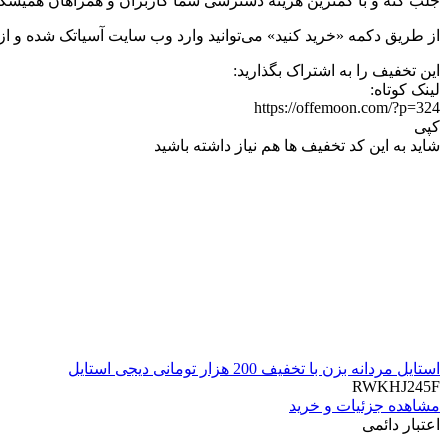
جلب کنه و با کمترین هزینه دسترسی شما کاربران و همراهان همیشگی
از طریق دکمه «خرید کنید» می‌توانید وارد وب سایت آسیاتک شده و از 
این تخفیف را به اشتراک بگذارید:
لینک کوتاه:
https://offemoon.com/?p=324
کپی
شاید به این کد تخفیف ها هم نیاز داشته باشید
استایل مردانه بزن با تخفیف 200 هزار تومانی دیجی استایل
RWKHJ245F
مشاهده جزئیات و خرید
اعتبار دائمی