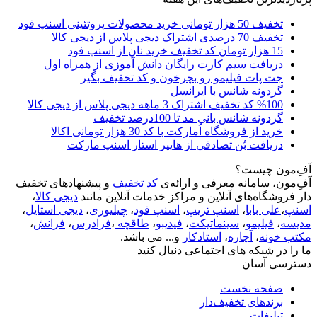
تخفیف 50 هزار تومانی خرید محصولات پروتئینی اسنپ فود
تخفیف 70 درصدی اشتراک دیجی پلاس از دیجی کالا
15 هزار تومان کد تخفیف خرید نان از اسنپ فود
دریافت سیم کارت رایگان دانش آموزی از همراه اول
جت پات فیلیمو رو بچرخون و کد تخفیف بگیر
گردونه شانس با ایرانسل
%100 کد تخفیف اشتراک 3 ماهه دیجی پلاس از دیجی کالا
گردونه شانس بانی مد تا 100درصد تخفیف
خرید از فروشگاه اُمارکت با کد 30 هزار تومانی اکالا
دریافت بُن تصادفی از هایپر استار اسنپ مارکت
آفِ‌مون چیست؟
آفِ‌مون، سامانه معرفی و ارائه‌ی
کد تخفیف
و پیشنهادهای تخفیف
دار فروشگاه‌های آنلاین و مراکز خدمات آنلاین مانند
دیجی کالا
،
اسنپ
،
علی بابا
،
اسنپ تریپ
،
اسنپ فود
،
چیلیوری
،
دیجی استایل
،
مدیسه
،
فیلیمو
،
سینماتیکت
،
فیدیبو
،
طاقچه
،
فرادرس
،
فرانش
،
مکتب خونه
،
آچاره
،
استادکار
و... می باشد.
ما را در شبکه های اجتماعی دنبال کنید
دسترسی آسان
صفحه نخست
برندهای تخفیف‌دار
تبلیغات