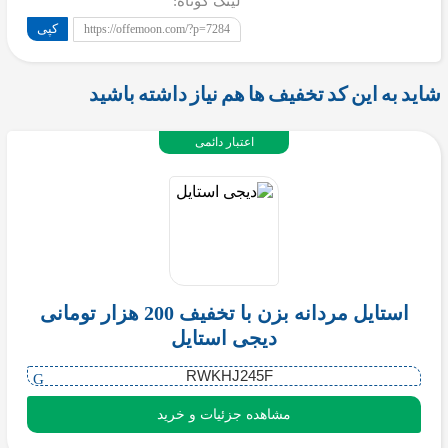
لینک کوتاه:
کپی
https://offemoon.com/?p=7284
شاید به این کد تخفیف ها هم نیاز داشته باشید
اعتبار دائمی
استایل مردانه بزن با تخفیف 200 هزار تومانی
دیجی استایل
RWKHJ245F
مشاهده جزئیات و خرید