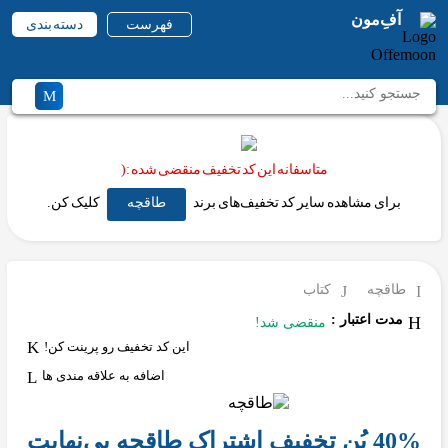
آفِ‌مون
فهرست
دسته بندی
متاسفانه این کد تخفیف منقضی شده :(
برای مشاهده سایر کد تخفیف‌های برند
طاقچه
کلیک کن.
طاقچه
کتاب
مدت اعتبار :
منقضی شد!
این کد تخفیف رو پرینت کن!
اضافه به علاقه مندی ها
40% بُن تخفیف اشتراک طاقچه بی‌نهایت