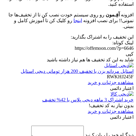
استفاده کنید.
افزونه
آفِـمون
رو روی سیستم خودت نصب کن تا از تخفیف‌ها جا
نمونی!! برای نصب افزونه
اینجا
رو کلیک کن تا آموزش کامل و
ببینی.
این تخفیف را به اشتراک بگذارید:
لینک کوتاه:
https://offemoon.com/?p=6646
کپی
شاید به این کد تخفیف ها هم نیاز داشته باشید
استایل مردانه بزن با تخفیف 200 هزار تومانی دیجی استایل
RWKHJ245F
مشاهده جزئیات و خرید
اعتبار دائمی
خرید اشتراک 3 ماهه دیجی پلاس با 42% تخفیف
بدون نیاز به کد تخفیف!
مشاهده جزئیات و خرید
اعتبار دائمی
دیدگـاه خود را بـیان کـنید