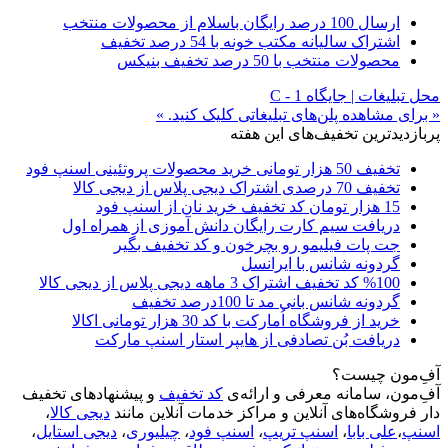
ارسال 100 درصد رایگان باسلام از محصولات منتخب
اشتراک سالیانه مکتب خونه با 54 درصد تخفیف
محصولات منتخب با 50 درصد تخفیف بنیکس
محل تبلیغات | جایگاه C - 1
« برای مشاهده پلن‌های تبلیغاتی کلیک کنید. »
پربازدیدترین تخفیف‌های این هفته
تخفیف 50 هزار تومانی خرید محصولات پروتئینی اسنپ فود
تخفیف 70 درصدی اشتراک دیجی پلاس از دیجی کالا
15 هزار تومان کد تخفیف خرید نان از اسنپ فود
دریافت سیم کارت رایگان دانش آموزی از همراه اول
جت پات فیلیمو رو بچرخون و کد تخفیف بگیر
گردونه شانس با ایرانسل
%100 کد تخفیف اشتراک 3 ماهه دیجی پلاس از دیجی کالا
گردونه شانس بانی مد تا 100درصد تخفیف
خرید از فروشگاه اُمارکت با کد 30 هزار تومانی اکالا
دریافت بُن تصادفی از هایپر استار اسنپ مارکت
آفِ‌مون چیست؟
آفِ‌مون، سامانه معرفی و ارائه‌ی
کد تخفیف
و پیشنهادهای تخفیف
دار فروشگاه‌های آنلاین و مراکز خدمات آنلاین مانند
دیجی کالا
،
اسنپ
،
علی بابا
،
اسنپ تریپ
،
اسنپ فود
،
چیلیوری
،
دیجی استایل
،