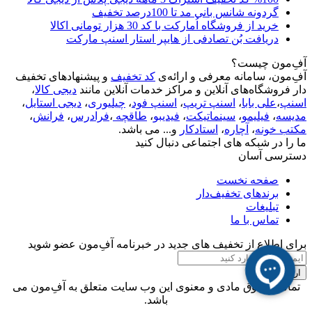
گردونه شانس بانی مد تا 100درصد تخفیف
خرید از فروشگاه اُمارکت با کد 30 هزار تومانی اکالا
دریافت بُن تصادفی از هایپر استار اسنپ مارکت
آفِ‌مون چیست؟
آفِ‌مون، سامانه معرفی و ارائه‌ی
کد تخفیف
و پیشنهادهای تخفیف
دار فروشگاه‌های آنلاین و مراکز خدمات آنلاین مانند
دیجی کالا
،
اسنپ
،
علی بابا
،
اسنپ تریپ
،
اسنپ فود
،
چیلیوری
،
دیجی استایل
،
مدیسه
،
فیلیمو
،
سینماتیکت
،
فیدیبو
،
طاقچه
،
فرادرس
،
فرانش
،
مکتب خونه
،
آچاره
،
استادکار
و... می باشد.
ما را در شبکه های اجتماعی دنبال کنید
دسترسی آسان
صفحه نخست
برندهای تخفیف‌دار
تبلیغات
تماس با ما
برای اطلاع از تخفیف های جدید در خبرنامه آفِ‌مون عضو شوید
ارسال
تمامی حقوق مادی و معنوی این وب سایت متعلق به آفِ‌مون می
باشد.