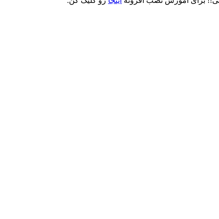
نی!! برای آموزش نصب افزونه
اینجا
رو کلیک کن.