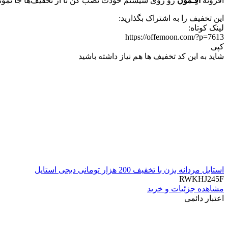
افزونه
آفِـمون
رو روی سیستم خودت نصب کن تا از تخفیف‌ها جا نمو
این تخفیف را به اشتراک بگذارید:
لینک کوتاه:
https://offemoon.com/?p=7613
کپی
شاید به این کد تخفیف ها هم نیاز داشته باشید
استایل مردانه بزن با تخفیف 200 هزار تومانی دیجی استایل
RWKHJ245F
مشاهده جزئیات و خرید
اعتبار دائمی