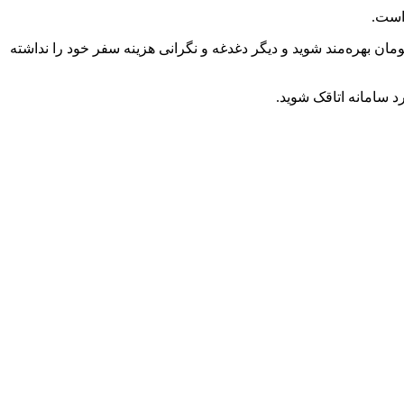
است.
 ارائه کرده است تا بر روی رزرو بیشتر از 1 میلیون و 500 هزار تومان بهره‌مند شوید و دیگر دغدغه و نگرانی هزینه سفر خود را نداشته
د سامانه اتاقک شوید.