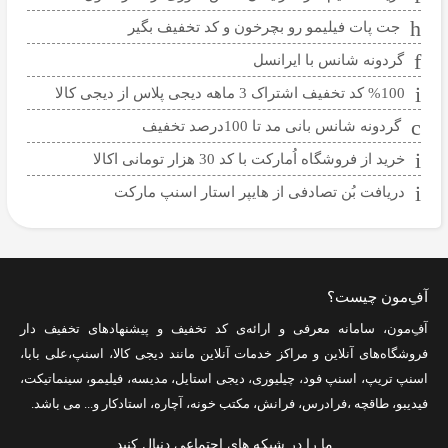
جت پات فیلیمو رو بچرخون و کد تخفیف بگیر
گردونه شانس با ایرانسل
%100 کد تخفیف اشتراک 3 ماهه دیجی پلاس از دیجی کالا
گردونه شانس بانی مد تا 100درصد تخفیف
خرید از فروشگاه اُمارکت با کد 30 هزار تومانی اکالا
دریافت بُن تصادفی از هایپر استار اسنپ مارکت
آفِ‌مون چیست؟
آفِ‌مون، سامانه معرفی و ارائه‌ی
کد تخفیف
و پیشنهادهای تخفیف دار
فروشگاه‌های آنلاین و مراکز خدمات آنلاین مانند
دیجی کالا
،
اسنپ
،
علی بابا
،
اسنپ تریپ
،
اسنپ فود
،
چیلیوری
،
دیجی استایل
،
مدیسه
،
فیلیمو
،
سینماتیکت
،
فیدیبو
،
طاقچه
،
فرادرس
،
فرانش
،
مکتب خونه
،
آچاره
،
استادکار
و... می باشد.
ما را در شبکه های اجتماعی دنبال کنید