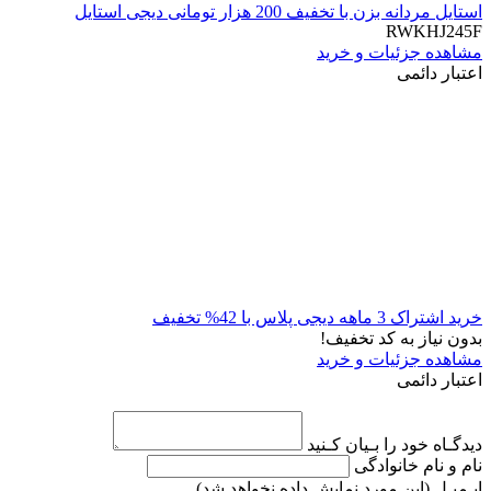
استایل مردانه بزن با تخفیف 200 هزار تومانی دیجی استایل
RWKHJ245F
مشاهده جزئیات و خرید
اعتبار دائمی
خرید اشتراک 3 ماهه دیجی پلاس با 42% تخفیف
بدون نیاز به کد تخفیف!
مشاهده جزئیات و خرید
اعتبار دائمی
دیدگـاه خود را بـیان کـنید
نام و نام خانوادگی
ایـمیـل
(این مورد نمایش داده نخواهد شد)