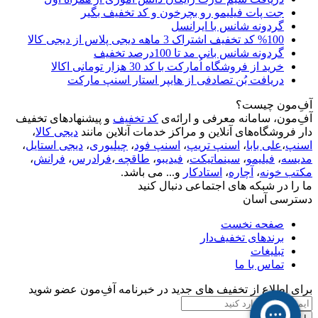
جت پات فیلیمو رو بچرخون و کد تخفیف بگیر
گردونه شانس با ایرانسل
%100 کد تخفیف اشتراک 3 ماهه دیجی پلاس از دیجی کالا
گردونه شانس بانی مد تا 100درصد تخفیف
خرید از فروشگاه اُمارکت با کد 30 هزار تومانی اکالا
دریافت بُن تصادفی از هایپر استار اسنپ مارکت
آفِ‌مون چیست؟
آفِ‌مون، سامانه معرفی و ارائه‌ی
کد تخفیف
و پیشنهادهای تخفیف
دار فروشگاه‌های آنلاین و مراکز خدمات آنلاین مانند
دیجی کالا
،
اسنپ
،
علی بابا
،
اسنپ تریپ
،
اسنپ فود
،
چیلیوری
،
دیجی استایل
،
مدیسه
،
فیلیمو
،
سینماتیکت
،
فیدیبو
،
طاقچه
،
فرادرس
،
فرانش
،
مکتب خونه
،
آچاره
،
استادکار
و... می باشد.
ما را در شبکه های اجتماعی دنبال کنید
دسترسی آسان
صفحه نخست
برندهای تخفیف‌دار
تبلیغات
تماس با ما
برای اطلاع از تخفیف های جدید در خبرنامه آفِ‌مون عضو شوید