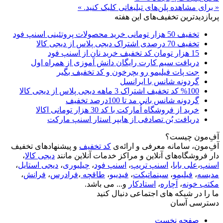
« برای مشاهده پلن‌های تبلیغاتی کلیک کنید. »
پربازدیدترین تخفیف‌های این هفته
تخفیف 50 هزار تومانی خرید محصولات پروتئینی اسنپ فود
تخفیف 70 درصدی اشتراک دیجی پلاس از دیجی کالا
15 هزار تومان کد تخفیف خرید نان از اسنپ فود
دریافت سیم کارت رایگان دانش آموزی از همراه اول
جت پات فیلیمو رو بچرخون و کد تخفیف بگیر
گردونه شانس با ایرانسل
%100 کد تخفیف اشتراک 3 ماهه دیجی پلاس از دیجی کالا
گردونه شانس بانی مد تا 100درصد تخفیف
خرید از فروشگاه اُمارکت با کد 30 هزار تومانی اکالا
دریافت بُن تصادفی از هایپر استار اسنپ مارکت
آفِ‌مون چیست؟
آفِ‌مون، سامانه معرفی و ارائه‌ی
کد تخفیف
و پیشنهادهای تخفیف
دار فروشگاه‌های آنلاین و مراکز خدمات آنلاین مانند
دیجی کالا
،
اسنپ
،
علی بابا
،
اسنپ تریپ
،
اسنپ فود
،
چیلیوری
،
دیجی استایل
،
مدیسه
،
فیلیمو
،
سینماتیکت
،
فیدیبو
،
طاقچه
،
فرادرس
،
فرانش
،
مکتب خونه
،
آچاره
،
استادکار
و... می باشد.
ما را در شبکه های اجتماعی دنبال کنید
دسترسی آسان
صفحه نخست