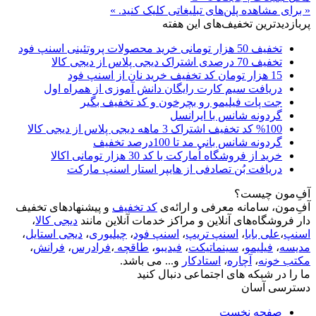
« برای مشاهده پلن‌های تبلیغاتی کلیک کنید. »
پربازدیدترین تخفیف‌های این هفته
تخفیف 50 هزار تومانی خرید محصولات پروتئینی اسنپ فود
تخفیف 70 درصدی اشتراک دیجی پلاس از دیجی کالا
15 هزار تومان کد تخفیف خرید نان از اسنپ فود
دریافت سیم کارت رایگان دانش آموزی از همراه اول
جت پات فیلیمو رو بچرخون و کد تخفیف بگیر
گردونه شانس با ایرانسل
%100 کد تخفیف اشتراک 3 ماهه دیجی پلاس از دیجی کالا
گردونه شانس بانی مد تا 100درصد تخفیف
خرید از فروشگاه اُمارکت با کد 30 هزار تومانی اکالا
دریافت بُن تصادفی از هایپر استار اسنپ مارکت
آفِ‌مون چیست؟
آفِ‌مون، سامانه معرفی و ارائه‌ی
کد تخفیف
و پیشنهادهای تخفیف
دار فروشگاه‌های آنلاین و مراکز خدمات آنلاین مانند
دیجی کالا
،
اسنپ
،
علی بابا
،
اسنپ تریپ
،
اسنپ فود
،
چیلیوری
،
دیجی استایل
،
مدیسه
،
فیلیمو
،
سینماتیکت
،
فیدیبو
،
طاقچه
،
فرادرس
،
فرانش
،
مکتب خونه
،
آچاره
،
استادکار
و... می باشد.
ما را در شبکه های اجتماعی دنبال کنید
دسترسی آسان
صفحه نخست