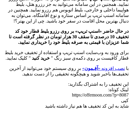
نمایید. همجنین در این سامانه می‌توانید به جز رزرو هتل، بلیط
هواپیما داخلی و خارجی، بلیط اتوبوس هم رزرو نمایید. همچنین در
سامانه اسنپ تریپ بر اساس ستاره و نوع اقامتگاه، می‌توان به
دنبال بهترین محل اقامت در سفر خود باشید. چی از این بهتر؟!
در حال حاضر «اسنپ تریپ» بر روی رزرو بلیط قطار خود کد
تخفیف 10 درصدی تا سقف 30 هزار تومان در نظر گرفته است تا
شما عزیزان با قیمتی به صرفه بلیط خود را خریداری نمایید.
برای ورود به وب‌سایت اسنپ تریپ و استفاده از تخفیف خرید بلیط
قطار کافیست بر روی دکمه‌ی سبز رنگ ”
خرید کنید
” کلیک نمایید.
با
نصب افزونه «
آفِـمون
»
بر روی سیستم خود می‌توانید از آخرین
تخفیف‌ها باخبر شوید و هیچگونه تخفیفی را از دست ندهید.
این تخفیف را به اشتراک بگذارید:
لینک کوتاه:
https://offemoon.com/?p=8087
کپی
شاید به این کد تخفیف ها هم نیاز داشته باشید