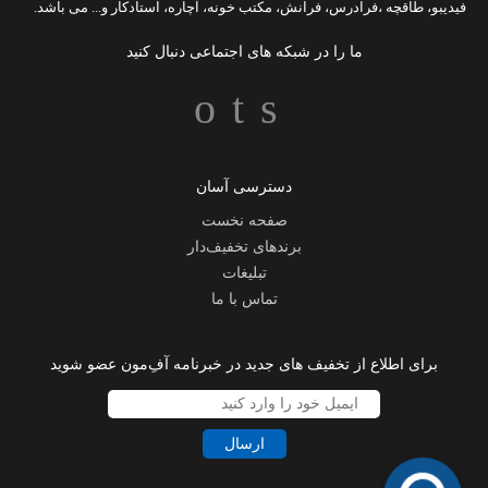
فیدیبو
،
طاقچه
،
فرادرس
،
فرانش
،
مکتب خونه
،
آچاره
،
استادکار
و... می باشد.
ما را در شبکه های اجتماعی دنبال کنید
دسترسی آسان
صفحه نخست
برندهای تخفیف‌دار
تبلیغات
تماس با ما
برای اطلاع از تخفیف های جدید در خبرنامه آفِ‌مون عضو شوید
ارسال