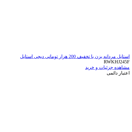
استایل مردانه بزن با تخفیف 200 هزار تومانی دیجی استایل
RWKHJ245F
مشاهده جزئیات و خرید
اعتبار دائمی