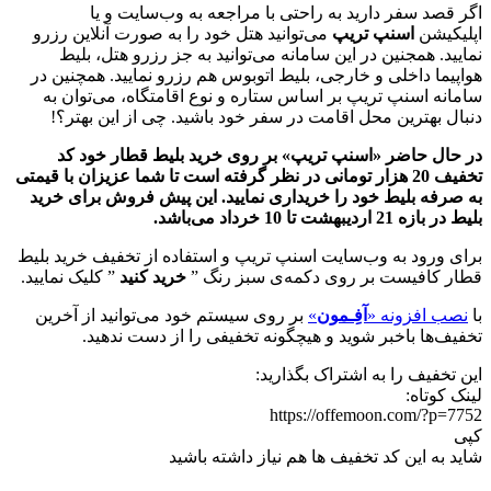
اگر قصد سفر دارید به راحتی با مراجعه به وب‌سایت و یا
اپلیکیشن
اسنپ تریپ
می‌توانید هتل خود را به صورت آنلاین رزرو
نمایید. همجنین در این سامانه می‌توانید به جز رزرو هتل، بلیط
هواپیما داخلی و خارجی، بلیط اتوبوس هم رزرو نمایید. همچنین در
سامانه اسنپ تریپ بر اساس ستاره و نوع اقامتگاه، می‌توان به
دنبال بهترین محل اقامت در سفر خود باشید. چی از این بهتر؟!
در حال حاضر «اسنپ تریپ» بر روی خرید بلیط قطار خود کد
تخفیف 20 هزار تومانی در نظر گرفته است تا شما عزیزان با قیمتی
به صرفه بلیط خود را خریداری نمایید. این پیش فروش برای خرید
بلیط در بازه 21 اردیبهشت تا 10 خرداد می‌باشد.
برای ورود به وب‌سایت اسنپ تریپ و استفاده از تخفیف خرید بلیط
قطار کافیست بر روی دکمه‌ی سبز رنگ ”
خرید کنید
” کلیک نمایید.
با
نصب افزونه «
آفِـمون
»
بر روی سیستم خود می‌توانید از آخرین
تخفیف‌ها باخبر شوید و هیچگونه تخفیفی را از دست ندهید.
این تخفیف را به اشتراک بگذارید:
لینک کوتاه:
https://offemoon.com/?p=7752
کپی
شاید به این کد تخفیف ها هم نیاز داشته باشید