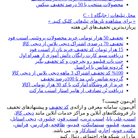
محصولات منتخب با 50 درصد تخفیف بنیکس
محل تبلیغات | جایگاه C - 1
« برای مشاهده پلن‌های تبلیغاتی کلیک کنید. »
پربازدیدترین تخفیف‌های این هفته
تخفیف 50 هزار تومانی خرید محصولات پروتئینی اسنپ فود
تخفیف 70 درصدی اشتراک دیجی پلاس از دیجی کالا
15 هزار تومان کد تخفیف خرید نان از اسنپ فود
دریافت سیم کارت رایگان دانش آموزی از همراه اول
جت پات فیلیمو رو بچرخون و کد تخفیف بگیر
گردونه شانس با ایرانسل
%100 کد تخفیف اشتراک 3 ماهه دیجی پلاس از دیجی کالا
گردونه شانس بانی مد تا 100درصد تخفیف
خرید از فروشگاه اُمارکت با کد 30 هزار تومانی اکالا
دریافت بُن تصادفی از هایپر استار اسنپ مارکت
آفِ‌مون چیست؟
آفِ‌مون، سامانه معرفی و ارائه‌ی
کد تخفیف
و پیشنهادهای تخفیف
دار فروشگاه‌های آنلاین و مراکز خدمات آنلاین مانند
دیجی کالا
،
اسنپ
،
علی بابا
،
اسنپ تریپ
،
اسنپ فود
،
چیلیوری
،
دیجی استایل
،
مدیسه
،
فیلیمو
،
سینماتیکت
،
فیدیبو
،
طاقچه
،
فرادرس
،
فرانش
،
مکتب خونه
،
آچاره
،
استادکار
و... می باشد.
ما را در شبکه های اجتماعی دنبال کنید